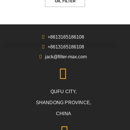
OIL FILTER
+8613165186108
+8613165186108
jack@filter-max.com
QUFU CITY,
SHANDONG PROVINCE,
CHINA