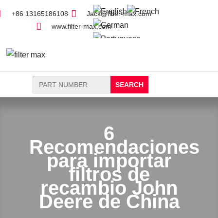
+86 13165186108
Jack@filter-max.com
www.filter-max.com
Search
for:
FIND PARTS
NEW FILTER
6
Recomendaciones
para importar
filtros de
recambio John
Deere de China